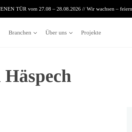
EN TÜR vom 27.08 – 28.08.2026 // Wir wachsen – feiern 
Branchen
Über uns
Projekte
n Häspech
etrieb zwei Pumpen, um das