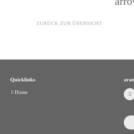
arr
ZURÜCK ZUR ÜBERSICHT
Quicklinks
aran
Home