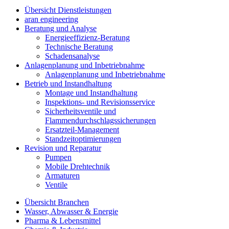
Übersicht Dienstleistungen
aran engineering
Beratung und Analyse
Energieeffizienz-Beratung
Technische Beratung
Schadensanalyse
Anlagenplanung und Inbetriebnahme
Anlagenplanung und Inbetriebnahme
Betrieb und Instandhaltung
Montage und Instandhaltung
Inspektions- und Revisionsservice
Sicherheitsventile und
Flammendurchschlagssicherungen
Ersatzteil-Management
Standzeitoptimierungen
Revision und Reparatur
Pumpen
Mobile Drehtechnik
Armaturen
Ventile
Übersicht Branchen
Wasser, Abwasser & Energie
Pharma & Lebensmittel