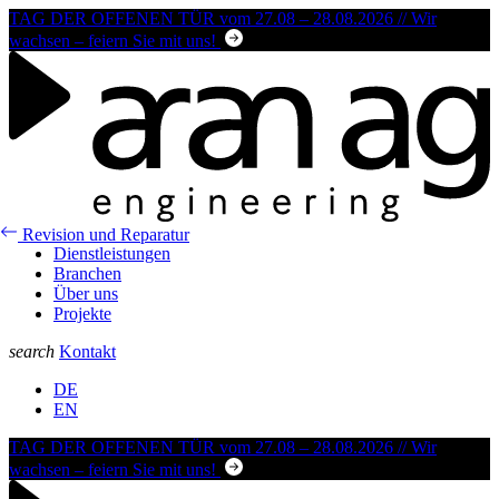
TAG DER OFFENEN TÜR vom 27.08 – 28.08.2026 // Wir
wachsen – feiern Sie mit uns!
Revision und Reparatur
Dienstleistungen
Branchen
Über uns
Projekte
search
Kontakt
DE
EN
TAG DER OFFENEN TÜR vom 27.08 – 28.08.2026 // Wir
wachsen – feiern Sie mit uns!