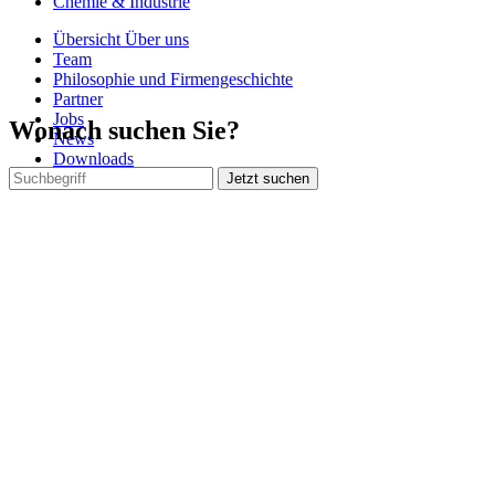
Chemie & Industrie
Übersicht Über uns
Team
Philosophie und Firmengeschichte
Partner
Jobs
Wonach suchen Sie?
News
Downloads