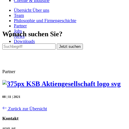
Chemie & Industrie
Übersicht Über uns
Team
Philosophie und Firmengeschichte
Partner
Jobs
Wonach suchen Sie?
News
Downloads
Partner
08 | 11 | 2021
Zurück zur Übersicht
Kontakt
aran ag