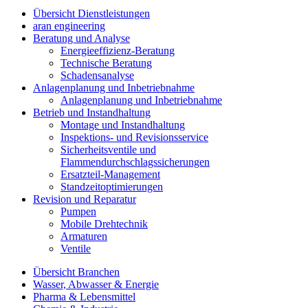
Übersicht Dienstleistungen
aran engineering
Beratung und Analyse
Energieeffizienz-Beratung
Technische Beratung
Schadensanalyse
Anlagenplanung und Inbetriebnahme
Anlagenplanung und Inbetriebnahme
Betrieb und Instandhaltung
Montage und Instandhaltung
Inspektions- und Revisionsservice
Sicherheitsventile und
Flammendurchschlagssicherungen
Ersatzteil-Management
Standzeitoptimierungen
Revision und Reparatur
Pumpen
Mobile Drehtechnik
Armaturen
Ventile
Übersicht Branchen
Wasser, Abwasser & Energie
Pharma & Lebensmittel