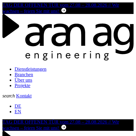
TAG DER OFFENEN TÜR vom 27.08 – 28.08.2026 // Wir
wachsen – feiern Sie mit uns!
Dienstleistungen
Branchen
Über uns
Projekte
search
Kontakt
DE
EN
TAG DER OFFENEN TÜR vom 27.08 – 28.08.2026 // Wir
wachsen – feiern Sie mit uns!